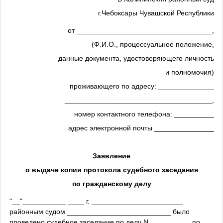
г.Чебоксары Чувашской Республики
от __________________________________,
(Ф.И.О., процессуальное положение,
данные документа, удостоверяющего личность
и полномочия)
проживающего по адресу: ______________
_____________________________________,
номер контактного телефона: __________
адрес электронной почты _______________
Заявление
о выдаче копии протокола судебного заседания
по гражданскому делу
"__"___________ ____ г. _______________________
районным судом __________________________ было
проведено судебное заседание по делу N __________ по