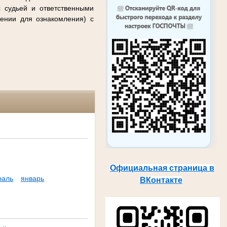
с судьей и ответственными
ении для ознакомления) с
Официальная страница в
раль
январь
ВКонтакте