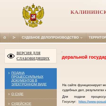
КАЛИНИНСК
СУДЕБНОЕ ДЕЛОПРОИЗВОДСТВО
ТЕРРИТО
.
ВЕРСИЯ ДЛЯ
нсия на должность федеральной государствен
СЛАБОВИДЯЩИХ
ПОДАЧА
ПРОЦЕССУАЛЬНЫХ
ДОКУМЕНТОВ В
ЭЛЕКТРОННОМ ВИДЕ
На сайте функционирует м
судебных дел, результатах 
О СУДЕ
Для подачи процессу
Госуслуг:
https://www.gosus
СУДЕЙСКОЕ