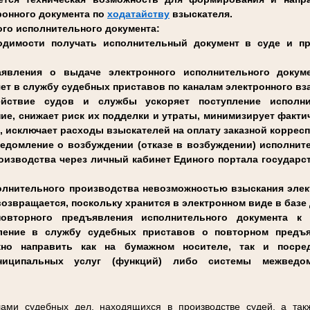
ронного документа по
ходатайству
взыскателя.
го исполнительного документа:
одимости получать исполнительный документ в суде и п
аявления о выдаче электронного исполнительного докуме
яет в службу судебных приставов по каналам электронного в
ействие судов и службы ускоряет поступление исполн
ие, снижает риск их подделки и утраты, минимизирует факти
, исключает расходы взыскателей на оплату заказной коррес
ведомление о возбуждении (отказе в возбуждении) исполнит
оизводства через личный кабинет Единого портала государ
полнительного производства невозможностью взыскания эл
возвращается, поскольку хранится в электронном виде в баз
овторного предъявления исполнительного документа к
вление в службу судебных приставов о повторном предъя
жно направить как на бумажном носителе, так и посре
ниципальных услуг (функций) либо системы межведомс
ами судебных дел, находящихся в производстве судей, а так