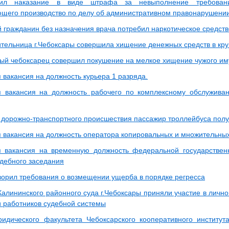
ил наказание в виде штрафа за невыполнение требовани
щего производство по делу об административном правонарушени
 гражданин без назначения врача потребил наркотическое средств
ительница г.Чебоксары совершила хищение денежных средств в кр
ый чебоксарец совершил покушение на мелкое хищение чужого и
 вакансия на должность курьера 1 разряда.
 вакансия на должность рабочего по комплексному обслужива
е дорожно-транспортного происшествия пассажир троллейбуса пол
 вакансия на должность оператора копировальных и множительных
 вакансия на временную должность федеральной государствен
удебного заседания
ворил требования о возмещении ущерба в порядке регресса
Калининского районного суда г.Чебоксары приняли участие в личн
и работников судебной системы
идического факультета Чебоксарского кооперативного институт