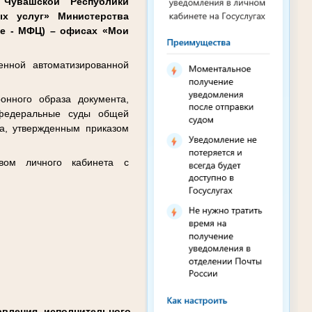
 Чувашской Республики
ых услуг» Министерства
ее - МФЦ) – офисах «Мои
енной автоматизированной
нного образа документа,
 федеральные суды общей
та, утвержденным приказом
твом личного кабинета с
вления исполнительного