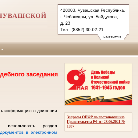
428003, Чувашская Республика,
 ЧУВАШСКОЙ
г. Чебоксары, ул. Байдукова,
д. 23
Тел.: (8352) 30-02-21
kalininsky.chv@sudrf.ru
развернуть
 заседания. тел.30-02-18, 30-02-19, 2 этаж
ить информацию о движении
Запросы ОПФР по постановлению
Правительства РФ от 28.06.2021 №
 использовать раздел
1037
документов в электронном