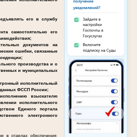
редъявлять его в службу
нта самостоятельно его
заимодействия;
ительных документов на
ческие ошибки, связанные
понденции;
ельного производства и о
ственных и муниципальных
ектронный исполнительный
е данных ФССП России;
 исполнению взыскателю
влении исполнительного
дством Единого портала
твенного электронного
же в отделах обеспечения