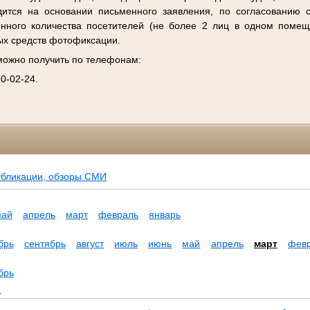
дится на основании письменного заявления, по согласованию 
енного количества посетителей (не более 2 лиц в одном помещ
ых средств фотофиксации.
ожно получить по телефонам:
30-02-24.
убликации, обзоры СМИ
май
апрель
март
февраль
январь
брь
сентябрь
август
июль
июнь
май
апрель
март
фев
брь
а