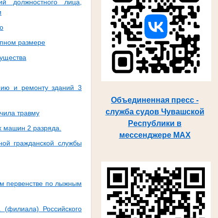
й должностного лица,
и
о
упном размере
мущества
нию и ремонту зданий 3
Объединенная пресс -
служба судов Чувашской
учила травму
Республики в
 машин 2 разряда.
мессенджере MAX
ной гражданской службы
ом первенстве по лыжным
а (филиала) Российского