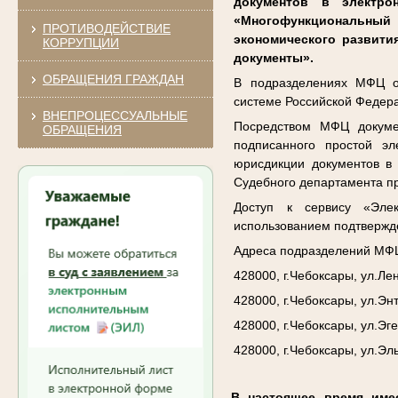
документов в электро
«Многофункциональный 
ПРОТИВОДЕЙСТВИЕ
экономического развити
КОРРУПЦИИ
документы».
ОБРАЩЕНИЯ ГРАЖДАН
В подразделениях МФЦ ор
системе Российской Федер
ВНЕПРОЦЕССУАЛЬНЫЕ
Посредством МФЦ докуме
ОБРАЩЕНИЯ
подписанного простой э
юрисдикции документов в 
Судебного департамента п
Доступ к сервису «Элек
использованием подтвержде
Адреса подразделений МФЦ
428000, г.Чебоксары, ул.Лен
428000, г.Чебоксары, ул.Энт
428000, г.Чебоксары, ул.Эге
428000, г.Чебоксары, ул.Эль
В настоящее время име