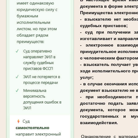
документа в форме элект
Преимущества электронно
- взыскателю нет необх
судебных приставов;
- суд при получении з
изготавливает и направл
- электронное взаимод
принудительное исполнен
с человеческим фактором
- взыскатель получает у
ходе исполнительного пр
услуг;
- в случае окончания ис
документ взыскателю не 
- при необходимости п
достаточно подать зая
документа, которое мо
государственных и му
взаимодействия.
Ознакомление с материал