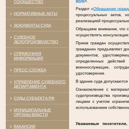
виде
».
СООБЩЕСТВО
Раздел «
Обращения гражд
НОРМАТИВНЫЕ АКТЫ
процессуальных актов, х
реализацией процессуальны
ДОКУМЕНТЫ СУДА
Обращаем внимание, что су
осуществлять консультации
СУДЕБНОЕ
ДЕЛОПРОИЗВОДСТВО
Прием граждан осуществл
гражданин предъявляет до
СПРАВОЧНАЯ
документов, удостоверя
ИНФОРМАЦИЯ
определенных действий 
военнослужащие, сотруд
ПРЕСС-СЛУЖБА
удостоверение.
В здание суда допускаются
УПРАВЛЕНИЕ СУДЕБНОГО
ДЕПАРТАМЕНТА
Ознакомление с материал
судопроизводства произво
СУДЫ СУБЪЕКТА РФ
лицами с учетом огранич
использованием собственн
МУНИЦИПАЛЬНЫЕ
ОРГАНЫ ВЛАСТИ
Уважаемые посетители
ВАКАНСИИ