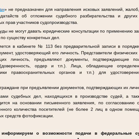
ан
» не предназначен для направления исковых заявлений, жалоб
одатайств об отложении судебного разбирательства и други
х прав участников судопроизводства.
ды не могут давать юридические консультации по применению за
 по существу конкретных дел.
яется в кабинете № 113 без предварительной записи в порядке
кумент, удостоверяющий его личность. Представители физических
ющих личность, предъявляют документы, подтверждающие п
(доверенность, ордер и т.п.). Лица, обладающие определен
ники правоохранительных органов и т.п.) для удостоверен
 граждане при предъявлении документов, подтверждающих их личн
ами судебных дел, находящихся в производстве судей, а так
дится на основании письменного заявления, по согласованию 
енного количества посетителей (не более 2 лиц в одном помещ
ых средств фотофиксации.
, информируем о возможности подачи в федеральные 