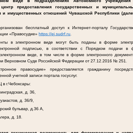
нном виде в подразделениях Автономного учреждения
центр предоставления государственных и муниципальн
я и имущественных отношений Чувашской Республики (дал
ганизован бесплатный доступ к Интернет-порталу Государств
ации «Правосудие»
https://ej.sudrf.ru
.
нты в электронном виде могут быть поданы в форме электро
лектронной подписью, в соответствии с Порядком подачи в
электронном виде, в том числе в форме электронного докумен
ри Верховном Суде Российской Федерации от 27.12.2016 № 251.
тронное правосудие» предоставляется гражданину посредс
нной учетной записи портала госуслуг.
 в г.Чебоксары:
инградская, д. 36,
узиастов, д. 36/9,
рский бульвар, д.36 А,
гера, д. 18.
ется техническая возможность для формирования и напра