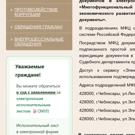
документов в электро
«Многофункциональный 
ПРОТИВОДЕЙСТВИЕ
экономического развити
КОРРУПЦИИ
документы».
ОБРАЩЕНИЯ ГРАЖДАН
В подразделениях МФЦ ор
системе Российской Федер
ВНЕПРОЦЕССУАЛЬНЫЕ
Посредством МФЦ докуме
ОБРАЩЕНИЯ
подписанного простой э
юрисдикции документов в 
Судебного департамента п
Доступ к сервису «Элек
использованием подтвержде
Адреса подразделений МФЦ
428000, г.Чебоксары, ул.Лен
428000, г.Чебоксары, ул.Энт
428000, г.Чебоксары, ул.Эге
428000, г.Чебоксары, ул.Эль
В настоящее время име