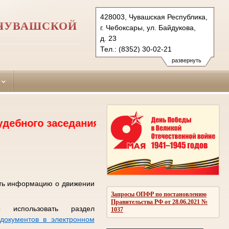
428003, Чувашская Республика,
 ЧУВАШСКОЙ
г. Чебоксары, ул. Байдукова,
д. 23
Тел.: (8352) 30-02-21
kalininsky.chv@sudrf.ru
развернуть
заседания. тел.30-02-18, 30-02-19, 2 этаж
ить информацию о движении
Запросы ОПФР по постановлению
Правительства РФ от 28.06.2021 №
 использовать раздел
1037
документов в электронном