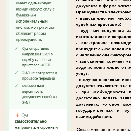
документа в форме элект
Преимущества электронно
- взыскателю нет необх
судебных приставов;
- суд при получении з
изготавливает и направл
- электронное взаимод
принудительное исполнен
с человеческим фактором
- взыскатель получает у
ходе исполнительного пр
услуг;
- в случае окончания ис
документ взыскателю не 
- при необходимости п
достаточно подать зая
документа, которое мо
государственных и му
взаимодействия.
Ознакомление с материал