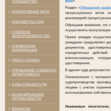
виде
».
СООБЩЕСТВО
Раздел «
Обращения гражд
НОРМАТИВНЫЕ АКТЫ
процессуальных актов, х
реализацией процессуальны
ДОКУМЕНТЫ СУДА
Обращаем внимание, что су
осуществлять консультации
СУДЕБНОЕ
ДЕЛОПРОИЗВОДСТВО
Прием граждан осуществл
гражданин предъявляет до
СПРАВОЧНАЯ
документов, удостоверя
ИНФОРМАЦИЯ
определенных действий 
военнослужащие, сотруд
ПРЕСС-СЛУЖБА
удостоверение.
В здание суда допускаются
УПРАВЛЕНИЕ СУДЕБНОГО
ДЕПАРТАМЕНТА
Ознакомление с материал
судопроизводства произво
СУДЫ СУБЪЕКТА РФ
лицами с учетом огранич
использованием собственн
МУНИЦИПАЛЬНЫЕ
ОРГАНЫ ВЛАСТИ
Уважаемые посетители
ВАКАНСИИ