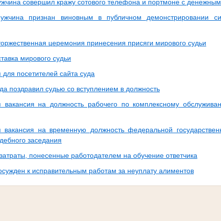
ужчина совершил кражу сотового телефона и портмоне с денежным
мужчина признан виновным в публичном демонстрировании си
торжественная церемония принесения присяги мирового судьи
ставка мирового судьи
для посетителей сайта суда
уда поздравил судью со вступлением в должность
 вакансия на должность рабочего по комплексному обслужива
 вакансия на временную должность федеральной государствен
удебного заседания
 затраты, понесенные работодателем на обучение ответчика
осужден к исправительным работам за неуплату алиментов