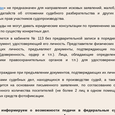
ан
» не предназначен для направления исковых заявлений, жалоб
одатайств об отложении судебного разбирательства и други
х прав участников судопроизводства.
ды не могут давать юридические консультации по применению за
 по существу конкретных дел.
яется в кабинете № 113 без предварительной записи в порядке
кумент, удостоверяющий его личность. Представители физических
ющих личность, предъявляют документы, подтверждающие п
(доверенность, ордер и т.п.). Лица, обладающие определен
ники правоохранительных органов и т.п.) для удостоверен
 граждане при предъявлении документов, подтверждающих их личн
ами судебных дел, находящихся в производстве судей, а так
дится на основании письменного заявления, по согласованию 
енного количества посетителей (не более 2 лиц в одном помещ
ых средств фотофиксации.
, информируем о возможности подачи в федеральные 