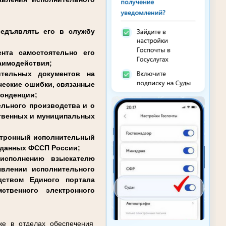
редъявлять его в службу
нта самостоятельно его
заимодействия;
ительных документов на
ческие ошибки, связанные
понденции;
ельного производства и о
ственных и муниципальных
ектронный исполнительный
е данных ФССП России;
 исполнению взыскателю
влении исполнительного
дством Единого портала
твенного электронного
же в отделах обеспечения