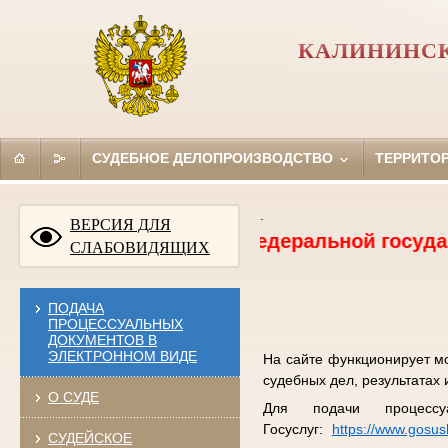
КАЛИНИНСК
СУДЕБНОЕ ДЕЛОПРОИЗВОДСТВО
ТЕРРИТО
.
ВЕРСИЯ ДЛЯ
сия на должность федеральной государственн
СЛАБОВИДЯЩИХ
ПОДАЧА
ПРОЦЕССУАЛЬНЫХ
ДОКУМЕНТОВ В
ЭЛЕКТРОННОМ ВИДЕ
На сайте функционирует м
судебных дел, результатах 
О СУДЕ
Для подачи процессу
Госуслуг:
https://www.gosus
СУДЕЙСКОЕ