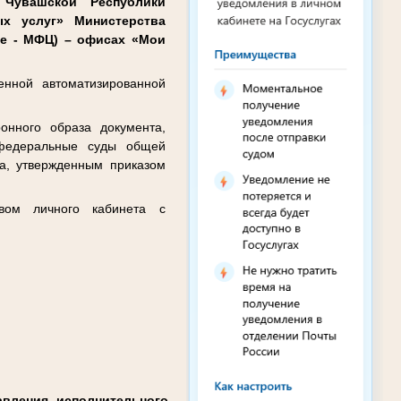
 Чувашской Республики
ых услуг» Министерства
ее - МФЦ) – офисах «Мои
енной автоматизированной
нного образа документа,
 федеральные суды общей
та, утвержденным приказом
твом личного кабинета с
вления исполнительного