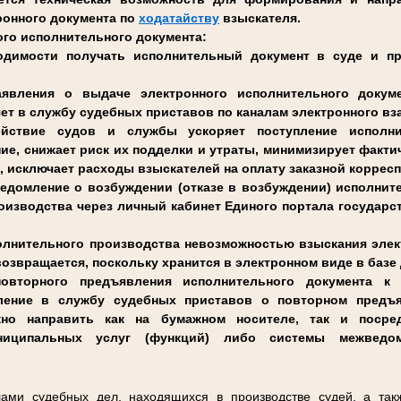
ронного документа по
ходатайству
взыскателя.
го исполнительного документа:
одимости получать исполнительный документ в суде и п
аявления о выдаче электронного исполнительного докуме
яет в службу судебных приставов по каналам электронного в
ействие судов и службы ускоряет поступление исполн
ие, снижает риск их подделки и утраты, минимизирует факти
, исключает расходы взыскателей на оплату заказной коррес
ведомление о возбуждении (отказе в возбуждении) исполнит
оизводства через личный кабинет Единого портала государ
полнительного производства невозможностью взыскания эл
возвращается, поскольку хранится в электронном виде в баз
овторного предъявления исполнительного документа к
вление в службу судебных приставов о повторном предъя
жно направить как на бумажном носителе, так и посре
ниципальных услуг (функций) либо системы межведомс
ами судебных дел, находящихся в производстве судей, а так