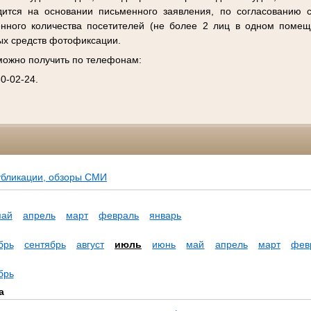
дится на основании письменного заявления, по согласованию 
енного количества посетителей (не более 2 лиц в одном помещ
ых средств фотофиксации.
ожно получить по телефонам:
30-02-24.
убликации, обзоры СМИ
май
апрель
март
февраль
январь
брь
сентябрь
август
июль
июнь
май
апрель
март
фев
брь
а