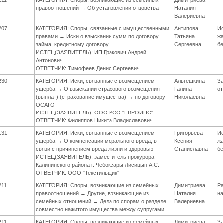
правоотношений → Об установлении отцовства
Наталия
Валериевна
207
КАТЕГОРИЯ: Споры, связанные с имущественными
Антипова
Ис
правами → Иски о взыскании сумм по договору
Татьяна
жа
займа, кредитному договору
Сергеевна
бе
ИСТЕЦ(ЗАЯВИТЕЛЬ): ИП Гракович Андрей
Антонович
ОТВЕТЧИК: Тимофеев Денис Сергеевич
230
КАТЕГОРИЯ: Иски, связанные с возмещением
Альгешкина
З
ущерба → О взыскании страхового возмещения
Галина
о
(выплат) (страхование имущества) → по договору
Николаевна
ОСАГО
ИСТЕЦ(ЗАЯВИТЕЛЬ): ООО РСО "ЕВРОИНС"
ОТВЕТЧИК: Филиппов Никита Владиславович
131
КАТЕГОРИЯ: Иски, связанные с возмещением
Григорьева
Ис
ущерба → О компенсации морального вреда, в
Ксения
жа
связи с причинением вреда жизни и здоровью
Станиславна
бе
ИСТЕЦ(ЗАЯВИТЕЛЬ): заместитель прокурора
Калининского района г. Чебоксары Лисицын А.С.
ОТВЕТЧИК: ООО "Текстильщик"
211
КАТЕГОРИЯ: Споры, возникающие из семейных
Димитриева
Р
правоотношений → Другие, возникающие из
Наталия
на
семейных отношений → Дела по спорам о разделе
Валериевна
совместно нажитого имущества между супругами
211
КАТЕГОРИЯ: Споры, возникающие из семейных
Димитриева
З