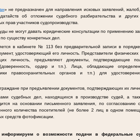
ан
» не предназначен для направления исковых заявлений, жалоб
одатайств об отложении судебного разбирательства и други
х прав участников судопроизводства.
ды не могут давать юридические консультации по применению за
 по существу конкретных дел.
яется в кабинете № 113 без предварительной записи в порядке
кумент, удостоверяющий его личность. Представители физических
ющих личность, предъявляют документы, подтверждающие п
(доверенность, ордер и т.п.). Лица, обладающие определен
ники правоохранительных органов и т.п.) для удостоверен
 граждане при предъявлении документов, подтверждающих их личн
ами судебных дел, находящихся в производстве судей, а так
дится на основании письменного заявления, по согласованию 
енного количества посетителей (не более 2 лиц в одном помещ
ых средств фотофиксации.
, информируем о возможности подачи в федеральные 