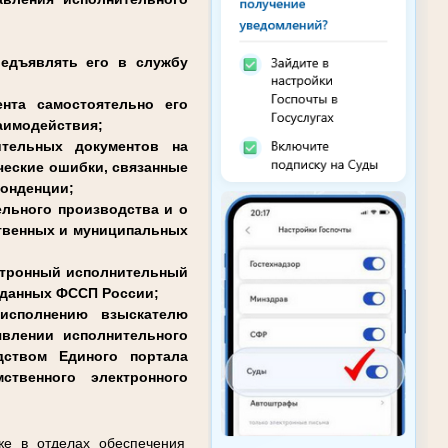
редъявлять его в службу
нта самостоятельно его
заимодействия;
ительных документов на
ческие ошибки, связанные
понденции;
ельного производства и о
ственных и муниципальных
ектронный исполнительный
е данных ФССП России;
 исполнению взыскателю
влении исполнительного
дством Единого портала
твенного электронного
же в отделах обеспечения