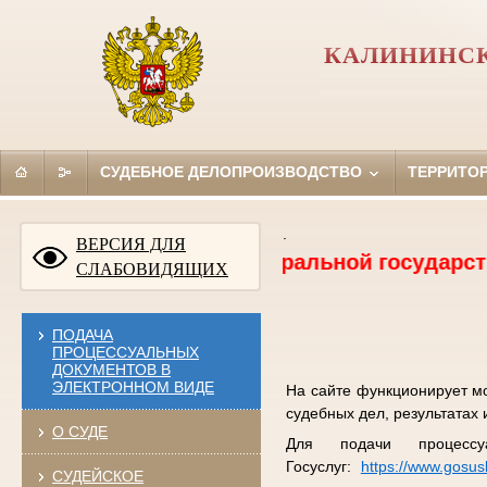
КАЛИНИНСК
СУДЕБНОЕ ДЕЛОПРОИЗВОДСТВО
ТЕРРИТО
.
ВЕРСИЯ ДЛЯ
а должность федеральной государственной гр
СЛАБОВИДЯЩИХ
ПОДАЧА
ПРОЦЕССУАЛЬНЫХ
ДОКУМЕНТОВ В
ЭЛЕКТРОННОМ ВИДЕ
На сайте функционирует м
судебных дел, результатах 
О СУДЕ
Для подачи процессу
Госуслуг:
https://www.gosus
СУДЕЙСКОЕ