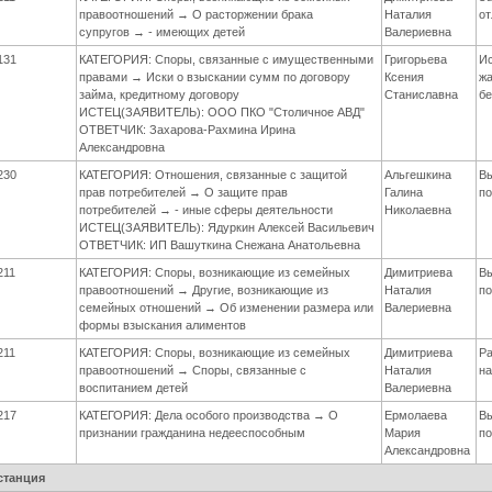
правоотношений → О расторжении брака
Наталия
о
супругов → - имеющих детей
Валериевна
131
КАТЕГОРИЯ: Споры, связанные с имущественными
Григорьева
Ис
правами → Иски о взыскании сумм по договору
Ксения
жа
займа, кредитному договору
Станиславна
бе
ИСТЕЦ(ЗАЯВИТЕЛЬ): ООО ПКО "Столичное АВД"
ОТВЕТЧИК: Захарова-Рахмина Ирина
Александровна
230
КАТЕГОРИЯ: Отношения, связанные с защитой
Альгешкина
В
прав потребителей → О защите прав
Галина
по
потребителей → - иные сферы деятельности
Николаевна
ИСТЕЦ(ЗАЯВИТЕЛЬ): Ядуркин Алексей Васильевич
ОТВЕТЧИК: ИП Вашуткина Снежана Анатольевна
211
КАТЕГОРИЯ: Споры, возникающие из семейных
Димитриева
В
правоотношений → Другие, возникающие из
Наталия
по
семейных отношений → Об изменении размера или
Валериевна
формы взыскания алиментов
211
КАТЕГОРИЯ: Споры, возникающие из семейных
Димитриева
Р
правоотношений → Споры, связанные с
Наталия
на
воспитанием детей
Валериевна
217
КАТЕГОРИЯ: Дела особого производства → О
Ермолаева
В
признании гражданина недееспособным
Мария
по
Александровна
станция