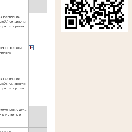
к (заявление,
лоба) оставлены
з рассмотрения
аочное решение
тменено
к (заявление,
лоба) оставлены
з рассмотрения
ассмотрение дела
чато с начала
аседание