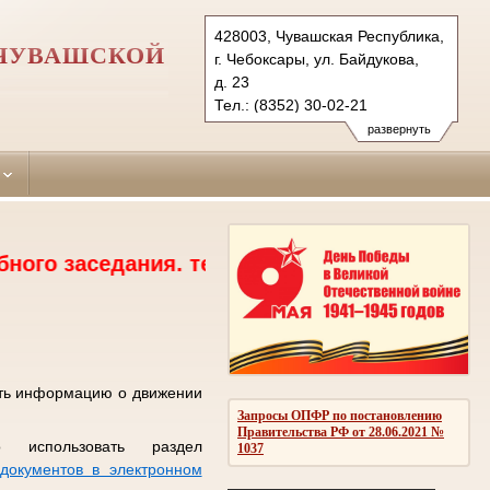
428003, Чувашская Республика,
 ЧУВАШСКОЙ
г. Чебоксары, ул. Байдукова,
д. 23
Тел.: (8352) 30-02-21
kalininsky.chv@sudrf.ru
развернуть
дания. тел.30-02-18, 30-02-19, 2 этаж, 208
ить информацию о движении
Запросы ОПФР по постановлению
Правительства РФ от 28.06.2021 №
 использовать раздел
1037
документов в электронном