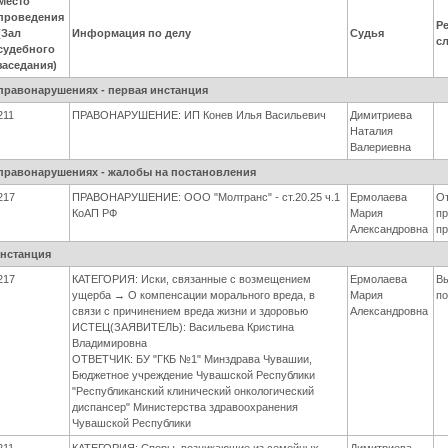
Место
проведения
Ре
(Зал
Информация по делу
Судья
с
судебного
заседания)
правонарушениях - первая инстанция
211
ПРАВОНАРУШЕНИЕ: ИП Конев Илья Васильевич
Димитриева
Наталия
Валериевна
правонарушениях - жалобы на постановления
217
ПРАВОНАРУШЕНИЕ: ООО "Молтранс" - ст.20.25 ч.1
Ермолаева
О
КоАП РФ
Мария
п
Александровна
пр
инстанция
217
КАТЕГОРИЯ: Иски, связанные с возмещением
Ермолаева
В
ущерба → О компенсации морального вреда, в
Мария
по
связи с причинением вреда жизни и здоровью
Александровна
ИСТЕЦ(ЗАЯВИТЕЛЬ): Васильева Кристина
Владимировна
ОТВЕТЧИК: БУ "ГКБ №1" Минздрава Чувашии,
Бюджетное учреждение Чувашской Республики
"Республиканский клинический онкологический
диспансер" Министерства здравоохранения
Чувашской Республики
211
КАТЕГОРИЯ: Споры, возникающие из семейных
Димитриева