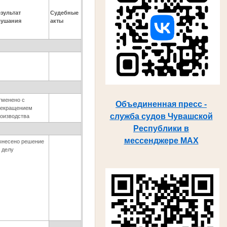
зультат
Судебные
лушания
акты
тменено с
Объединенная пресс -
рекращением
служба судов Чувашской
оизводства
Республики в
мессенджере MAX
ынесено решение
 делу