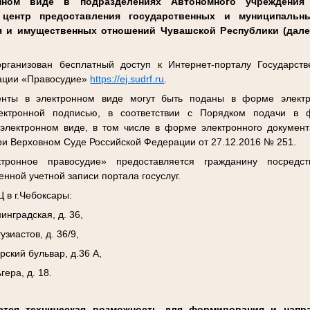
нном виде в подразделениях Автономного учреждения
центр предоставления государственных и муниципальн
я и имущественных отношений Чувашской Республики (дал
ганизован бесплатный доступ к Интернет-порталу Государств
ации «Правосудие»
https://ej.sudrf.ru
.
нты в электронном виде могут быть поданы в форме электро
лектронной подписью, в соответствии с Порядком подачи в
электронном виде, в том числе в форме электронного докумен
ри Верховном Суде Российской Федерации от 27.12.2016 № 251.
тронное правосудие» предоставляется гражданину посредс
нной учетной записи портала госуслуг.
 в г.Чебоксары:
инградская, д. 36,
узиастов, д. 36/9,
рский бульвар, д.36 А,
гера, д. 18.
ется техническая возможность для формирования и напра