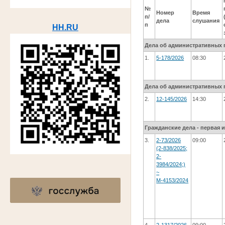
№
Номер
Время
п/
дела
слушания
п
HH.RU
Дела об административных 
1.
5-178/2026
08:30
Дела об административных 
2.
12-145/2026
14:30
Гражданские дела - первая 
3.
2-73/2026
09:00
(2-838/2025;
2-
3984/2024;)
~
М-4153/2024
4.
2-1317/2026
09:00