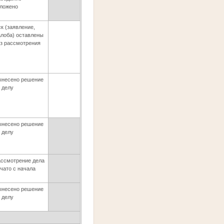
тложено
к (заявление,
лоба) оставлены
з рассмотрения
ынесено решение
 делу
ынесено решение
 делу
ассмотрение дела
чато с начала
ынесено решение
 делу