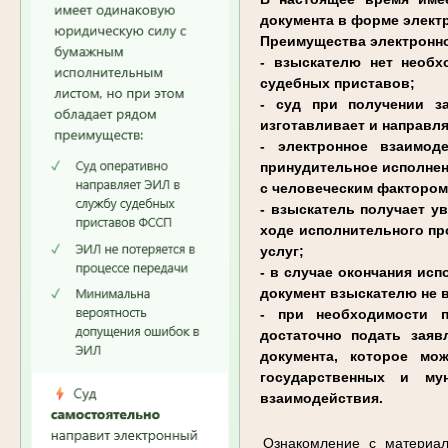
документа в форме элект
Преимущества электронно
- взыскателю нет необх
судебных приставов;
- суд при получении з
изготавливает и направл
- электронное взаимод
принудительное исполнен
с человеческим фактором
- взыскатель получает у
ходе исполнительного пр
услуг;
- в случае окончания ис
документ взыскателю не 
- при необходимости п
достаточно подать зая
документа, которое мо
государственных и му
взаимодействия.
Ознакомление с материал