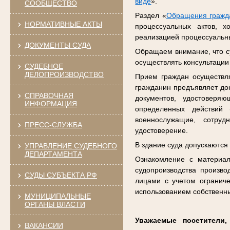
виде
».
СООБЩЕСТВО
Раздел «
Обращения гражд
НОРМАТИВНЫЕ АКТЫ
процессуальных актов, х
реализацией процессуальны
ДОКУМЕНТЫ СУДА
Обращаем внимание, что су
осуществлять консультации
СУДЕБНОЕ
ДЕЛОПРОИЗВОДСТВО
Прием граждан осуществл
гражданин предъявляет до
СПРАВОЧНАЯ
документов, удостоверя
ИНФОРМАЦИЯ
определенных действий 
военнослужащие, сотруд
ПРЕСС-СЛУЖБА
удостоверение.
В здание суда допускаются
УПРАВЛЕНИЕ СУДЕБНОГО
ДЕПАРТАМЕНТА
Ознакомление с материал
судопроизводства произво
СУДЫ СУБЪЕКТА РФ
лицами с учетом огранич
использованием собственн
МУНИЦИПАЛЬНЫЕ
ОРГАНЫ ВЛАСТИ
Уважаемые посетители
ВАКАНСИИ