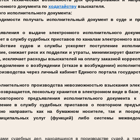
ронного документа по
ходатайству
взыскателя.
го исполнительного документа:
одимости получать исполнительный документ в суде и п
аявления о выдаче электронного исполнительного докуме
яет в службу судебных приставов по каналам электронного в
ействие судов и службы ускоряет поступление исполн
ие, снижает риск их подделки и утраты, минимизирует факти
, исключает расходы взыскателей на оплату заказной коррес
ведомление о возбуждении (отказе в возбуждении) исполнит
оизводства через личный кабинет Единого портала государ
полнительного производства невозможностью взыскания эл
возвращается, поскольку хранится в электронном виде в баз
овторного предъявления исполнительного документа к
вление в службу судебных приставов о повторном предъя
жно направить как на бумажном носителе, так и посре
ниципальных услуг (функций) либо системы межведомс
ами судебных дел, находящихся в производстве судей, а так