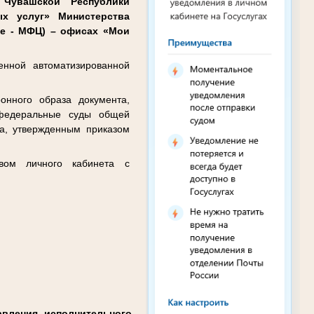
 Чувашской Республики
ых услуг» Министерства
ее - МФЦ) – офисах «Мои
енной автоматизированной
нного образа документа,
 федеральные суды общей
та, утвержденным приказом
твом личного кабинета с
вления исполнительного