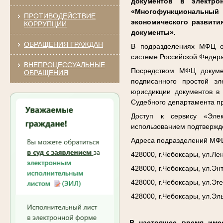
документов в электро
«Многофункциональный 
ПРОТИВОДЕЙСТВИЕ
экономического развити
КОРРУПЦИИ
документы».
ОБРАЩЕНИЯ ГРАЖДАН
В подразделениях МФЦ ор
системе Российской Федер
ВНЕПРОЦЕССУАЛЬНЫЕ
Посредством МФЦ докуме
ОБРАЩЕНИЯ
подписанного простой э
юрисдикции документов в 
Судебного департамента п
Доступ к сервису «Элек
использованием подтвержде
Адреса подразделений МФЦ
428000, г.Чебоксары, ул.Лен
428000, г.Чебоксары, ул.Энт
428000, г.Чебоксары, ул.Эге
428000, г.Чебоксары, ул.Эль
В настоящее время име