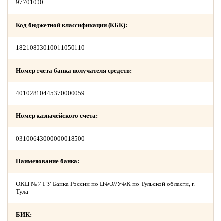
97701000
Код бюджетной классификации (КБК):
18210803010011050110
Номер счета банка получателя средств:
40102810445370000059
Номер казначейского счета:
03100643000000018500
Наименование банка:
ОКЦ № 7 ГУ Банка России по ЦФО//УФК по Тульской области, г.
Тула
БИК: