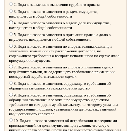
2. Подача заявления о вынесении судебного приказа
3. Подача искового заявления о разделе имущества,
находящегося в общей собственности
4. Подача искового заявления о выделе доли из имущества,
находящегося в общей собственности
5. Подача искового заявления о признании права на долю в
имуществе, находящемся в общей собственности
6. Подача искового заявления по спорам, возникающим при
заключении, изменении или расторжении договоров, не
содержащего требования о возврате исполненного по сделке или о
присуждении имущества
7. Подача искового заявления по спорам о признании сделок
недействительными, не содержащего требования о применении
последствий недействительности сделок
8. Подача искового заявления, содержащего требования об
обращении взыскания на заложенное имущество
9. Подача искового заявления, содержащего требования об
обращении взыскания на заложенное имущество и денежное
требование по солидарному обязательству, по которому уплачена
государственная пошлина, установленная для исковых заявлений
имущественного характера
10. Подача искового заявления об истребовании наследниками
принадлежащей им доли имущества при условии, что спор о
признании права собственности на это имущество судом ранее был