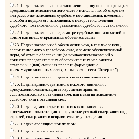
21. Подача заявления о восстановлении пропущенного срока для
предъявления исполнительного листа к исполнению, об отсрочке
или рассрочке исполнения судебного постановления, изменении
способа и порядка его исполнения, о повороте исполнения
судебного постановления, о разъяснении судебного постановления
22. Подача заявления о пересмотре судебных постановлений по
новым или вновь открывшимся обстоятельствам
23. Подача заявления об обеспечении иска, в том числе иска,
рассматриваемого в третейском суде, о замене обеспечительной
меры, об отмене обеспечения (за исключением заявлений о
принятии предварительных обеспечительных мер защиты
авторских и (или) смежных прав в информационно-
телекоммуникационных сетях, в том числе в сети "Интернет")
24. Подача заявления по делам о взыскании алиментов
25. Подача административного искового заявления о
присуждении компенсации за нарушение права на
судопроизводство в разумный срок или права на исполнение
судебного акта в разумный срок
26. Подача административного искового заявления о
присуждении компенсации за нарушение условий содержания под
стражей, содержания в исправительном учреждении
27. Подача апелляционной жалобы
28. Подача частной жалобы
29. Подача кассационной жалобы на судебный приказ