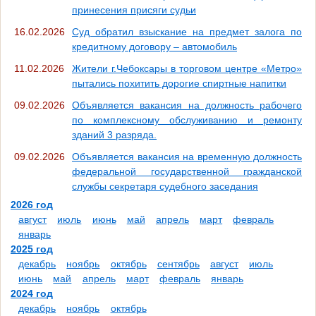
принесения присяги судьи
16.02.2026
Суд обратил взыскание на предмет залога по
кредитному договору – автомобиль
11.02.2026
Жители г.Чебоксары в торговом центре «Метро»
пытались похитить дорогие спиртные напитки
09.02.2026
Объявляется вакансия на должность рабочего
по комплексному обслуживанию и ремонту
зданий 3 разряда.
09.02.2026
Объявляется вакансия на временную должность
федеральной государственной гражданской
службы секретаря судебного заседания
2026 год
август
июль
июнь
май
апрель
март
февраль
январь
2025 год
декабрь
ноябрь
октябрь
сентябрь
август
июль
июнь
май
апрель
март
февраль
январь
2024 год
декабрь
ноябрь
октябрь